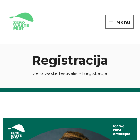
ZERO
WASTE
Menu
FESTIVALIS
Tvarių
kelionių
pėdsakais
Registracija
Zero waste festivalis
>
Registracija