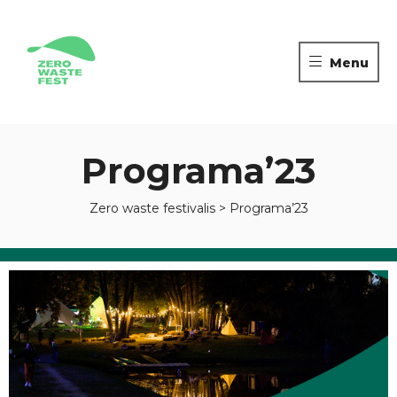
ZERO
WASTE
Menu
FESTIVALIS
Tvarių
kelionių
pėdsakais
Programa’23
Zero waste festivalis
>
Programa’23